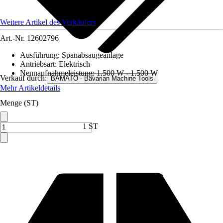
Weitere Artikel des Verkäufers
Art.-Nr.
12602796
Ausführung
:
Spanabsaugeanlage
Antriebsart
:
Elektrisch
Nennaufnahmeleistung
:
1.500 W - 1.500 W
Verkauf durch:
BAMATO - Bavarian Machine Tools
Mehr Artikeldetails
Menge (ST)
1 ST