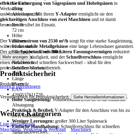
effektive Entsorgung von Sägespänen und Hobelspänen
Gewicht
in
Werkstätten
45 kg
und Innenräumen. Mit ihrem
Akkukapazität
Y-Adapter
ermöglicht sie den
gleichzeitigen Anschluss von zwei Maschinen
-
und ist damit
besonders flexibel im Einsatz.
Breite
72 cm
Höhe
Der
Volumenstrom von 2530 m³/h
239 cm
sorgt für eine starke Saugleistung,
während das
Funktionen
stabile Metallgehäuse
eine lange Lebensdauer garantiert.
Der große
Fahrbar, Schnellverschluss
Spänesack mit 300 Litern Fassungsvermögen
reduziert
die Entleerungshäufigkeit, und der
Betriebsart
Schnellverschluss
ermöglicht
Mehr anzeigen
einen einfachen und schnellen Sackwechsel – ideal für den
Netzbetrieb
professionellen Werkstattbetrieb.
Behältervolumen
Produktsicherheit
300 l
Länge
Produktvorteile
95 cm
Bereich überspringen
EAN
4260537611728
Verantwortlich für Produktsicherheit:
.
Siehe Herstellerinformationen
Hohe Saugleistung:
Volumenstrom 2530 m³/h für effiziente
Absaugung
Praktisch & flexibel:
Y-Adapter für den Anschluss von bis zu
Weitere Kategorien
zwei Maschinen
Weniger Leerungen:
großer 300 Liter Spänesack
Liste überspringen
Einfache Handhabung:
Schnellverschluss für schnellen
Maschinen, Werkzeug & Werkstatt
Maschinen
Spänesackwechsel