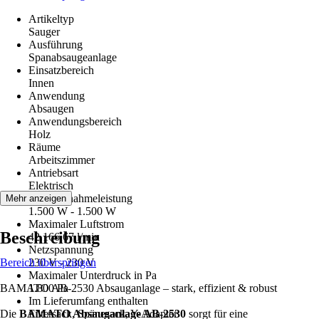
Artikeltyp
Sauger
Ausführung
Spanabsaugeanlage
Einsatzbereich
Innen
Anwendung
Absaugen
Anwendungsbereich
Holz
Räume
Arbeitszimmer
Antriebsart
Elektrisch
Nennaufnahmeleistung
Mehr anzeigen
1.500 W - 1.500 W
Maximaler Luftstrom
Beschreibung
42.166,67 l/min
Netzspannung
Bereich überspringen
230 V - 230 V
Maximaler Unterdruck in Pa
BAMATO AB-2530 Absauganlage – stark, effizient & robust
1.800 Pa
Im Lieferumfang enthalten
Die
BAMATO Absauganlage AB-2530
Filtersack, Spänesack, Y-Adapter
sorgt für eine