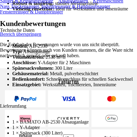
Sauger & Reinigungsgeräte
Absauganlagen
Kehrmaschinen
Robust & langlebig:
stabiles Metallgehäuse
Nass Trockensauger, Industriesauger & Handstaubsauger
Vielseitig einsetzbar:
ideal für Werkstätten und Innenräume
Fensterreiniger & Dampfreiniger
Kundenbewertungen
Technische Daten
Bereich überspringen
Die Echtheit der Bewertungen wurde von uns nicht überprüft.
Modell:
AB-2530
Bewertungen können auch von Kunden stammen, die die Ware nicht
Typ:
Absauganlage
nachweislich genutzt oder gekauft haben.
Volumenstrom:
2530 m³/h
Anschlüsse:
Y-Adapter für 2 Maschinen
Spänesackvolumen:
300 Liter
Gehäusematerial:
Metall, pulverbeschichtet
Bedienkomfort:
Schnellverschluss für schnellen Sackwechsel
Zahlarten
Einsatzgebiet:
Werkstätten, Tischlereien, Innenräume
Lieferumfang
1 × BAMATO AB-2530 Absauganlage
1 × Y-Adapter
1 × Spänesack (300 Liter)