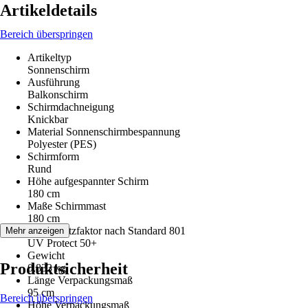
Artikeldetails
Bereich überspringen
Artikeltyp
Sonnenschirm
Ausführung
Balkonschirm
Schirmdachneigung
Knickbar
Material Sonnenschirmbespannung
Polyester (PES)
Schirmform
Rund
Höhe aufgespannter Schirm
180 cm
Maße Schirmmast
180 cm
UV-Schutzfaktor nach Standard 801
Mehr anzeigen
UV Protect 50+
Gewicht
Produktsicherheit
0,833 kg
Länge Verpackungsmaß
95 cm
Bereich überspringen
Höhe Verpackungsmaß