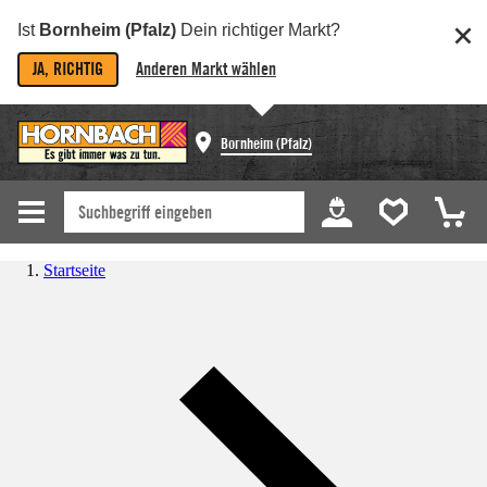
Ist
Bornheim (Pfalz)
Dein richtiger Markt?
JA, RICHTIG
Anderen Markt wählen
Bornheim (Pfalz)
Startseite