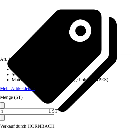
Art.-Nr.
12677934
Ausführung
:
Balkonschirm
Schirmform
:
Rund
Material Sonnenschirmbespannung
:
Polyester (PES)
Mehr Artikeldetails
Menge (ST)
1 ST
Verkauf durch:
HORNBACH