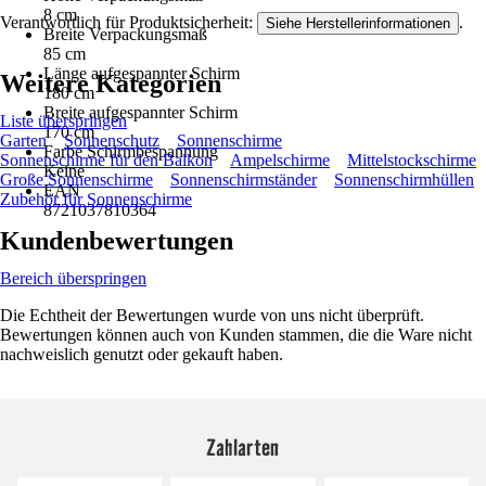
8 cm
Verantwortlich für Produktsicherheit:
.
Siehe Herstellerinformationen
Breite Verpackungsmaß
85 cm
Länge aufgespannter Schirm
Weitere Kategorien
180 cm
Breite aufgespannter Schirm
Liste überspringen
170 cm
Garten
Sonnenschutz
Sonnenschirme
Farbe Schirmbespannung
Sonnenschirme für den Balkon
Ampelschirme
Mittelstockschirme
Keine
Große Sonnenschirme
Sonnenschirmständer
Sonnenschirmhüllen
EAN
Zubehör für Sonnenschirme
8721037810364
Kundenbewertungen
Bereich überspringen
Die Echtheit der Bewertungen wurde von uns nicht überprüft.
Bewertungen können auch von Kunden stammen, die die Ware nicht
nachweislich genutzt oder gekauft haben.
Zahlarten