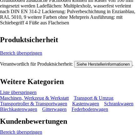
Grundboden zusätzliche Fachböden können im Raster von 100 mm
eingesetzt werden Ladeflächen: Multiplexholz, wasserfest verleimt
nach DIN EN 314-2 Lackierung: Pulverbeschichtung in Enzianblau,
RAL 5010, 9 weitere Farben ohne Mehrpreis Ausführung: mit
Schiebegriff 4 Füße aus Flacheisen
Produktsicherheit
Bereich überspringen
Verantwortlich für Produktsicherheit:
.
Siehe Herstellerinformationen
Weitere Kategorien
Liste überspringen
Maschinen, Werkzeug & Werkstatt
Transport & Umzug
Transportroller & Transportwagen
Kastenwagen
Schrankwagen
Blechkastenwagen
Gitterwagen
Federbodenwagen
Kundenbewertungen
Bereich überspringen