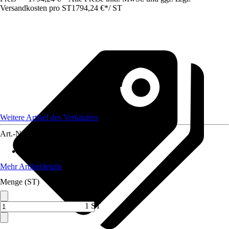
Versandkosten pro ST
1794,24 €
*
/
ST
Weitere Artikel des Verkäufers
Art.-Nr.
12733382
Max. Belastbarkeit
:
600 kg
Mehr Artikeldetails
Menge (ST)
1 ST