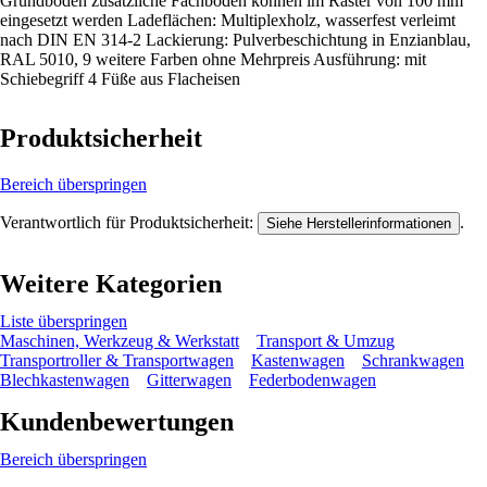
Grundboden zusätzliche Fachböden können im Raster von 100 mm
eingesetzt werden Ladeflächen: Multiplexholz, wasserfest verleimt
nach DIN EN 314-2 Lackierung: Pulverbeschichtung in Enzianblau,
RAL 5010, 9 weitere Farben ohne Mehrpreis Ausführung: mit
Schiebegriff 4 Füße aus Flacheisen
Produktsicherheit
Bereich überspringen
Verantwortlich für Produktsicherheit:
.
Siehe Herstellerinformationen
Weitere Kategorien
Liste überspringen
Maschinen, Werkzeug & Werkstatt
Transport & Umzug
Transportroller & Transportwagen
Kastenwagen
Schrankwagen
Blechkastenwagen
Gitterwagen
Federbodenwagen
Kundenbewertungen
Bereich überspringen