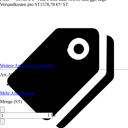
Versandkosten pro ST
1578,78 €
*
/
ST
Weitere Artikel des Verkäufers
Art.-Nr.
12733334
Max. Belastbarkeit
:
600 kg
Mehr Artikeldetails
Menge (ST)
1 ST