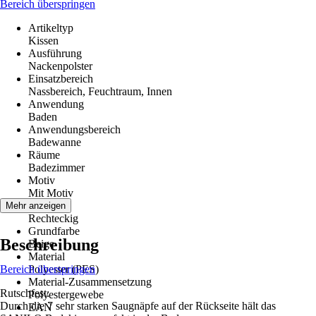
Bereich überspringen
Artikeltyp
Kissen
Ausführung
Nackenpolster
Einsatzbereich
Nassbereich, Feuchtraum, Innen
Anwendung
Baden
Anwendungsbereich
Badewanne
Räume
Badezimmer
Motiv
Mit Motiv
Form
Mehr anzeigen
Rechteckig
Grundfarbe
Beschreibung
Beige
Material
Bereich überspringen
Polyester (PES)
Material-Zusammensetzung
Rutschfest:
Polyestergewebe
Durch die 7 sehr starken Saugnäpfe auf der Rückseite hält das
EAN