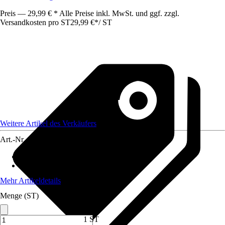
Preis — 29,99 € * Alle Preise inkl. MwSt. und ggf. zzgl.
Versandkosten pro ST
29,99 €
*
/
ST
Weitere Artikel des Verkäufers
Art.-Nr.
12427072
Grundfarbe
:
Beige
Material
:
Polyester (PES)
Mehr Artikeldetails
Menge (ST)
1 ST