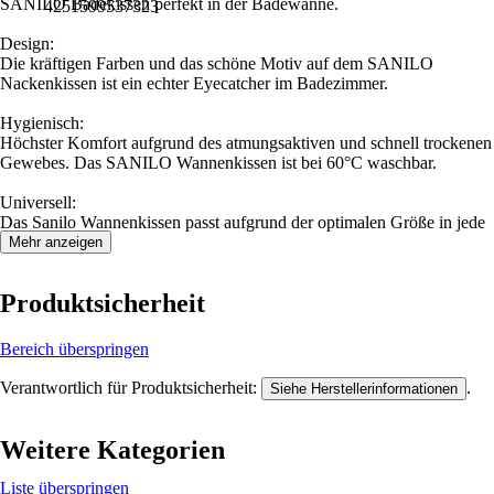
SANILO Badekissen perfekt in der Badewanne.
4251599537323
Design:
Die kräftigen Farben und das schöne Motiv auf dem SANILO
Nackenkissen ist ein echter Eyecatcher im Badezimmer.
Hygienisch:
Höchster Komfort aufgrund des atmungsaktiven und schnell trockenen
Gewebes. Das SANILO Wannenkissen ist bei 60°C waschbar.
Universell:
Das Sanilo Wannenkissen passt aufgrund der optimalen Größe in jede
Badewanne.
Mehr anzeigen
Produktsicherheit
Bereich überspringen
Verantwortlich für Produktsicherheit:
.
Siehe Herstellerinformationen
Weitere Kategorien
Liste überspringen