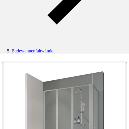
Badewannenfaltwände