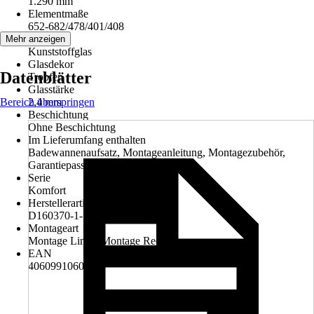
1.290 mm
Elementmaße
652-682/478/401/408
Glasart
Mehr anzeigen
Kunststoffglas
Glasdekor
Datenblätter
Tropfen
Glasstärke
Bereich überspringen
2,4 mm
Beschichtung
Ohne Beschichtung
Im Lieferumfang enthalten
Badewannenaufsatz, Montageanleitung, Montagezubehör,
Garantiepass
Serie
Komfort
Herstellerartikelnummer
D160370-1-1
Montageart
Montage Links, Montage Rechts
EAN
4060991060632