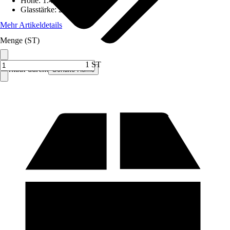
Höhe
:
1.400 mm
Glasstärke
:
2,4 mm
Mehr Artikeldetails
Menge (ST)
1 ST
Verkauf durch:
Schulte Home