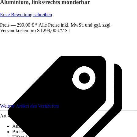
Aluminium, links/rechts montierbar
Erste Bewertung schreiben
Preis — 299,00 € * Alle Preise inkl. MwSt. und ggf. zzgl.
Versandkosten pro ST
299,00 €
*
/
ST
Weitere Artikel des Verkäufers
Art.-Nr.
12709381
Ausführung
:
Badewannenfaltwand
Breite
:
1.290 mm