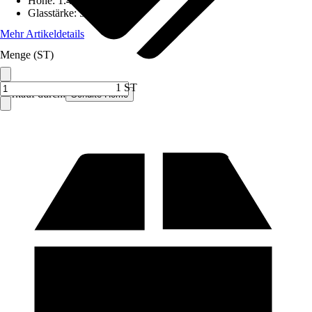
Höhe
:
1.420 mm
Glasstärke
:
5 mm
Mehr Artikeldetails
Menge (ST)
1 ST
Verkauf durch:
Schulte Home