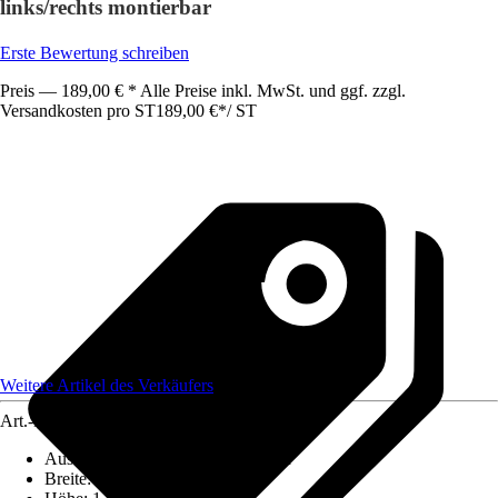
links/rechts montierbar
Erste Bewertung schreiben
Preis — 189,00 € * Alle Preise inkl. MwSt. und ggf. zzgl.
Versandkosten pro ST
189,00 €
*
/
ST
Weitere Artikel des Verkäufers
Art.-Nr.
12151889
Ausführung
:
Badewannenfaltwand
Breite
:
1.125 mm