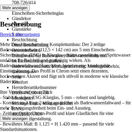
708-726/414
Glasart
Mehr anzeigen
Einscheiben-Sicherheitsglas
Glasdekor
Beschreibung
Klarglas
Glasstärke
Bereich überspringen
5 mm
Beschichtung
Mehr Duschkomfort ohne Komplettumbau: Der 2-teilige
Ohne Beschichtung
Badewannenaufsatz (112,5 × 142 cm) aus 5 mm Einscheiben-
Besonderheiten
Sicherheitsglas (ESG) in Klarglas schützt zuverlässig vor Spritzwasser
Duschwand für Badewanne, Badewannenfaltwand
und lässt Ihr Bad hell und großzügig wirken. Als
Im Lieferumfang enthalten
Badewannenfaltwand konzipiert, bietet er eine komfortable
Badewannenaufsatz, Montageanleitung, Montagezubehör,
Einstiegslösung. Das Profil in Chrom setzt einen dezenten,
Garantiepass
hochwertigen Akzent und fügt sich stilvoll in moderne wie klassische
Serie
Bäder ein.
Komfort
Herstellerartikelnummer
Ihre Vorteile auf einen Blick
D693476210-41-50
- Stabil & sicher: ESG-Klarglas, 5 mm – robust und langlebig.
Montageart
- Komfort im Alltag: 2-teilig ausgeführt als Badewannenfaltwand – für
Montage Links, Montage Rechts
mehr Bewegungsfreiheit beim Ein- und Ausstieg.
EAN
- Zeitlose Optik: Chrom-Profil und klare Glasflächen für eine
4061164001926
aufgeräumte Badgestaltung.
Mehr anzeigen
- Bewährtes Maß: B 1.125 × H 1.420 mm – passend für viele
Standardsituationen.