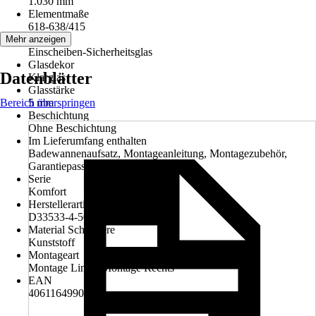
1.030 mm
Elementmaße
618-638/415
Glasart
Mehr anzeigen
Einscheiben-Sicherheitsglas
Glasdekor
Datenblätter
Klarglas
Glasstärke
Bereich überspringen
5 mm
Beschichtung
Ohne Beschichtung
Im Lieferumfang enthalten
Badewannenaufsatz, Montageanleitung, Montagezubehör,
Garantiepass
Serie
Komfort
Herstellerartikelnummer
D33533-4-50-4-21
Material Scharniere
Kunststoff
Montageart
Montage Links, Montage Rechts
EAN
4061164990862