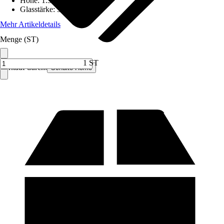
Höhe
:
1.300 mm
Glasstärke
:
5 mm
Mehr Artikeldetails
Menge (ST)
1 ST
Verkauf durch:
Schulte Home