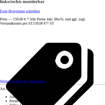
links/rechts montierbar
Erste Bewertung schreiben
Preis — 159,00 € * Alle Preise inkl. MwSt. und ggf. zzgl.
Versandkosten pro ST
159,00 €
*
/
ST
Weitere Artikel des Verkäufers
Art.-Nr.
12709374
Ausführung
:
Badewannenfaltwand
Breite
:
1.030 mm