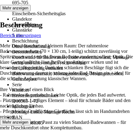
695-705
Glasart
Mehr anzeigen
Einscheiben-Sicherheitsglas
Glasdekor
Beschreibung
Querstreifen
Glasstärke
Bereich überspringen
5 mm
Beschichtung
Mehr Duschkomfort auf kleinem Raum: Der rahmenlose
Ohne Beschichtung
Badewannenaufsatz (70 × 130 cm, 1-teilig) schützt zuverlässig vor
Besonderheiten
Spritzwasser und verleiht Ihrem Bad eine moderne, offene Optik. Die
Duschwand für Badewanne, Badewannenfaltwand, Montage
klare Ganzglasfläche lässt Ihr Bad großzügiger wirken und ist
rechts und links möglich | schwenkbar
besonders pflegeleicht. Dank der schlanken Beschläge fügt sich die
Im Lieferumfang enthalten
Duschabtrennung dezent in nahezu jedes Bad-Design ein – ideal für
Badewannenaufsatz, Montageanleitung, Montagezubehör,
die schnelle Aufwertung klassischer Wannen.
Garantiepass
Serie
Ihre Vorteile auf einen Blick
Komfort
- Rahmenlos & puristisch: Leichte Optik, die jedes Bad aufwertet.
Herstellerartikelnummer
- Platzsparend: 1-teiliges Element – ideal für schmale Bäder und den
D16503-1-72
nachträglichen Einbau.
Montageart
- Pflegeleicht: Großflächige Glasfläche lässt sich im Handumdrehen
Montage Links, Montage Rechts
reinigen.
EAN
- Flexible Integration: Passt zu vielen Standard-Badewannen – für
Mehr anzeigen
4061164981105
mehr Duschkomfort ohne Komplettumbau.