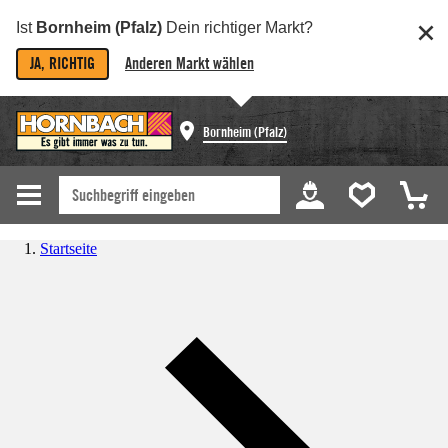
Ist
Bornheim (Pfalz)
Dein richtiger Markt?
JA, RICHTIG
Anderen Markt wählen
Bornheim (Pfalz)
Startseite