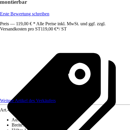
montierbar
Erste Bewertung schreiben
Preis — 119,00 € * Alle Preise inkl. MwSt. und ggf. zzgl.
Versandkosten pro ST
119,00 €
*
/
ST
Weitere Artikel des Verkäufers
Art.-Nr.
12151633
Ausführung
:
Badewannenfaltwand
Breite
:
700 mm