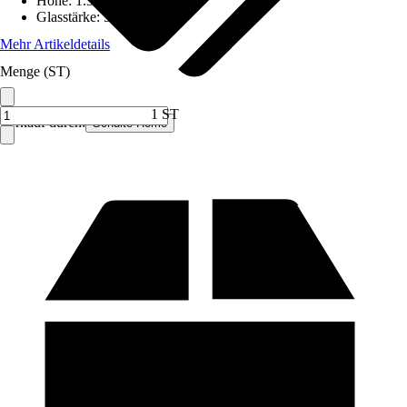
Höhe
:
1.300 mm
Glasstärke
:
5 mm
Mehr Artikeldetails
Menge (ST)
1 ST
Verkauf durch:
Schulte Home