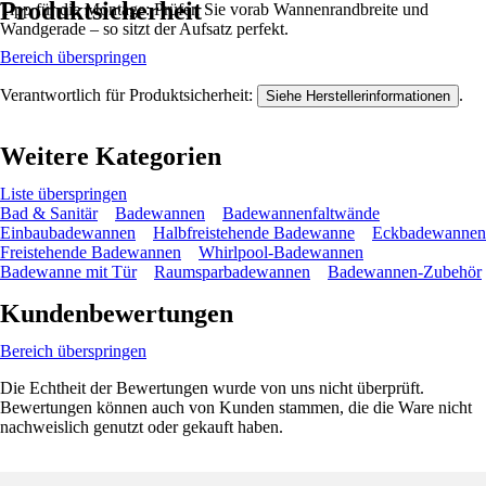
Produktsicherheit
Tipp für die Montage: Prüfen Sie vorab Wannenrandbreite und
Wandgerade – so sitzt der Aufsatz perfekt.
Bereich überspringen
Verantwortlich für Produktsicherheit:
.
Siehe Herstellerinformationen
Weitere Kategorien
Liste überspringen
Bad & Sanitär
Badewannen
Badewannenfaltwände
Einbaubadewannen
Halbfreistehende Badewanne
Eckbadewannen
Freistehende Badewannen
Whirlpool-Badewannen
Badewanne mit Tür
Raumsparbadewannen
Badewannen-Zubehör
Kundenbewertungen
Bereich überspringen
Die Echtheit der Bewertungen wurde von uns nicht überprüft.
Bewertungen können auch von Kunden stammen, die die Ware nicht
nachweislich genutzt oder gekauft haben.