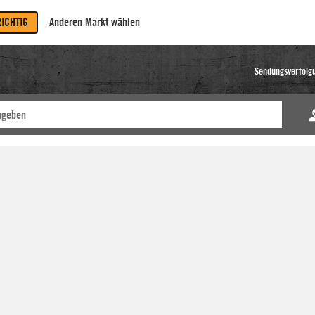
RICHTIG
Anderen Markt wählen
Sendungsverfolg