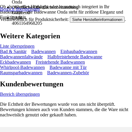
Onda
Ob als stilvolles Highlight oder harmonisch integriert in Ihr
Oberfläche/Oberflächenbehandlung
Bereich überspringen
Badkonzept – die Badewanne Onda steht für zeitlose Eleganz und
Glänzend
Funktionalität.
EAN
Verantwortlich für Produktsicherheit:
.
Siehe Herstellerinformationen
4061164968205
Weitere Kategorien
Liste überspringen
Bad & Sanitär
Badewannen
Einbaubadewannen
Badewannenfaltwände
Halbfreistehende Badewanne
Eckbadewannen
Freistehende Badewannen
Whirlpool-Badewannen
Badewanne mit Tür
Raumsparbadewannen
Badewannen-Zubehör
Kundenbewertungen
Bereich überspringen
Die Echtheit der Bewertungen wurde von uns nicht überprüft.
Bewertungen können auch von Kunden stammen, die die Ware nicht
nachweislich genutzt oder gekauft haben.