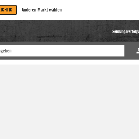
RICHTIG
Anderen Markt wählen
Sendungsverfolg