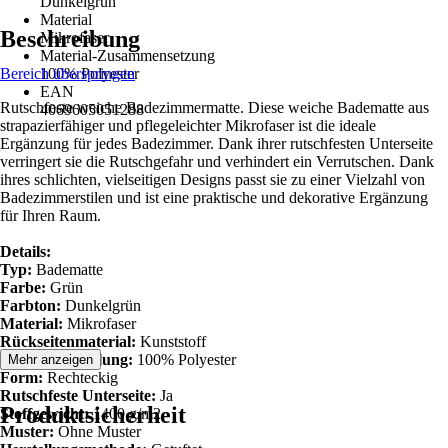
Dunkelgrün
Material
Beschreibung
Mikrofaser
Material-Zusammensetzung
Bereich überspringen
100% Polyester
EAN
Rutschfeste weiche Badezimmermatte. Diese weiche Badematte aus
4069605051288
strapazierfähiger und pflegeleichter Mikrofaser ist die ideale
Ergänzung für jedes Badezimmer. Dank ihrer rutschfesten Unterseite
verringert sie die Rutschgefahr und verhindert ein Verrutschen. Dank
ihres schlichten, vielseitigen Designs passt sie zu einer Vielzahl von
Badezimmerstilen und ist eine praktische und dekorative Ergänzung
für Ihren Raum.
Details:
Typ:
Badematte
Farbe:
Grün
Farbton:
Dunkelgrün
Material:
Mikrofaser
Rückseitenmaterial:
Kunststoff
Zusammenstellung:
100% Polyester
Mehr anzeigen
Form:
Rechteckig
Rutschfeste Unterseite:
Ja
Produktsicherheit
Stoffgewicht:
1400 g/m2
Muster:
Ohne Muster