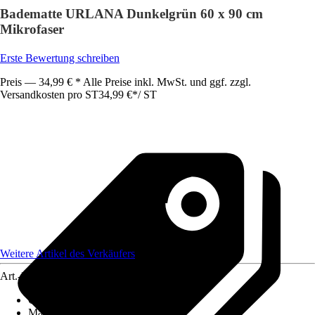
Badematte URLANA Dunkelgrün 60 x 90 cm
Mikrofaser
Erste Bewertung schreiben
Preis — 34,99 € * Alle Preise inkl. MwSt. und ggf. zzgl.
Versandkosten pro ST
34,99 €
*
/
ST
Weitere Artikel des Verkäufers
Art.-Nr.
12614358
Grundfarbe
:
Grün
Material
:
Mikrofaser