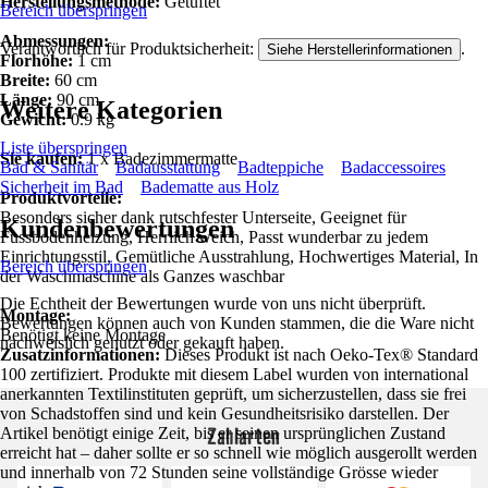
Herstellungsmethode:
Getuftet
Bereich überspringen
Abmessungen:
Verantwortlich für Produktsicherheit:
.
Siehe Herstellerinformationen
Florhöhe:
1 cm
Breite:
60 cm
Länge:
90 cm
Weitere Kategorien
Gewicht:
0.9 kg
Liste überspringen
Sie kaufen:
1 x Badezimmermatte
Bad & Sanitär
Badausstattung
Badteppiche
Badaccessoires
Sicherheit im Bad
Badematte aus Holz
Produktvorteile:
Besonders sicher dank rutschfester Unterseite, Geeignet für
Kundenbewertungen
Fussbodenheizung, Herrlich weich, Passt wunderbar zu jedem
Einrichtungsstil, Gemütliche Ausstrahlung, Hochwertiges Material, In
Bereich überspringen
der Waschmaschine als Ganzes waschbar
Die Echtheit der Bewertungen wurde von uns nicht überprüft.
Montage:
Bewertungen können auch von Kunden stammen, die die Ware nicht
Benötigt keine Montage
nachweislich genutzt oder gekauft haben.
Zusatzinformationen:
Dieses Produkt ist nach Oeko-Tex® Standard
100 zertifiziert. Produkte mit diesem Label wurden von international
anerkannten Textilinstituten geprüft, um sicherzustellen, dass sie frei
von Schadstoffen sind und kein Gesundheitsrisiko darstellen. Der
Zahlarten
Artikel benötigt einige Zeit, bis er seinen ursprünglichen Zustand
erreicht hat – daher sollte er so schnell wie möglich ausgerollt werden
und innerhalb von 72 Stunden seine vollständige Grösse wieder