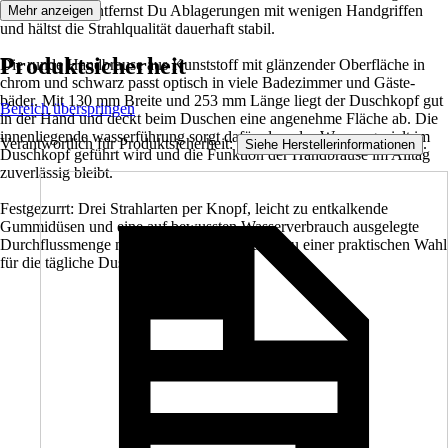
Gummidüsen entfernst Du Ablagerungen mit wenigen Handgriffen
Mehr anzeigen
und hältst die Strahlqualität dauerhaft stabil.
Produktsicherheit
Die runde Handbrause aus Kunststoff mit glänzender Oberfläche in
chrom und schwarz passt optisch in viele Badezimmer und Gäste-
bäder. Mit 130 mm Breite und 253 mm Länge liegt der Duschkopf gut
Bereich überspringen
in der Hand und deckt beim Duschen eine angenehme Fläche ab. Die
innenliegende wasserführung sorgt dafür, dass das Wasser gezielt im
Verantwortlich für Produktsicherheit:
.
Siehe Herstellerinformationen
Duschkopf geführt wird und die Funktion der Handbrause im Alltag
zuverlässig bleibt.
Festgezurrt: Drei Strahlarten per Knopf, leicht zu entkalkende
Gummidüsen und eine auf bewussten Wasserverbrauch ausgelegte
Durchflussmenge machen diese Handbrause zu einer praktischen Wahl
für die tägliche Dusche.