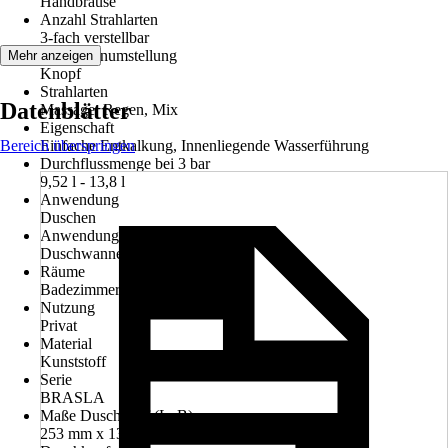
Handbrause
Anzahl Strahlarten
3-fach verstellbar
Strahlartenumstellung
Mehr anzeigen
Knopf
Strahlarten
Datenblätter
Massage, Regen, Mix
Eigenschaft
Bereich überspringen
Einfache Entkalkung, Innenliegende Wasserführung
Durchflussmenge bei 3 bar
9,52 l - 13,8 l
Anwendung
Duschen
Anwendungsbereich
Duschwanne, Badewanne
Räume
Badezimmer, Gäste-Bad
Nutzung
Privat
Material
Kunststoff
Serie
BRASLA
Maße Duschkopf (LxB)
253 mm x 130 mm