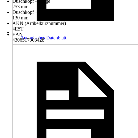
Duschkopf - Länge
253 mm
Duschkopf - Breite
130 mm
AKN (Artikelkurznummer)
4E5T
EAN
Technisches Datenblatt
4306517903428