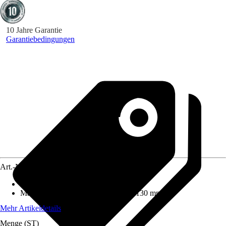
10 Jahre Garantie
Garantiebedingungen
Art.-Nr.
10611907
Strahlarten
:
Massage, Regen, Mix
Maße Duschkopf (LxB)
:
253 mm x 130 mm
Mehr Artikeldetails
Menge (ST)