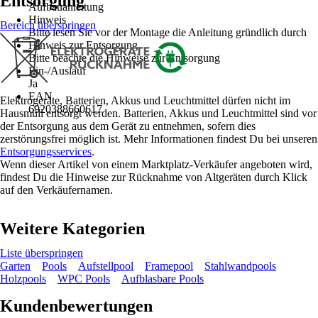
Entsorgung
Aufbauanleitung
Hinweis
Bereich überspringen
Bitte lesen Sie vor der Montage die Anleitung gründlich durch
Hinweis zur Entsorgung
Bitte beachte die Hinweise zur Entsorgung
Ein-/Auslauf
Ja
EAN
Elektrogeräte, Batterien, Akkus und Leuchtmittel dürfen nicht im
6920388660617
Hausmüll entsorgt werden. Batterien, Akkus und Leuchtmittel sind vor
der Entsorgung aus dem Gerät zu entnehmen, sofern dies
zerstörungsfrei möglich ist. Mehr Informationen findest Du bei unseren
Entsorgungsservices
.
Wenn dieser Artikel von einem Marktplatz-Verkäufer angeboten wird,
findest Du die Hinweise zur Rücknahme von Altgeräten durch Klick
auf den Verkäufernamen.
Weitere Kategorien
Liste überspringen
Garten
Pools
Aufstellpool
Framepool
Stahlwandpools
Holzpools
WPC Pools
Aufblasbare Pools
Kundenbewertungen