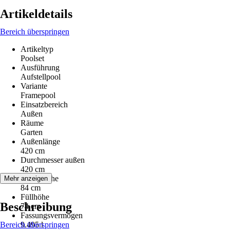
Artikeldetails
Bereich überspringen
Artikeltyp
Poolset
Ausführung
Aufstellpool
Variante
Framepool
Einsatzbereich
Außen
Räume
Garten
Außenlänge
420 cm
Durchmesser außen
420 cm
Außenhöhe
Mehr anzeigen
84 cm
Füllhöhe
Beschreibung
74 cm
Fassungsvermögen
Bereich überspringen
9.495 l