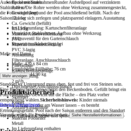
Aufstellpool mit StahlrahmenRunder Aufstellpool auf verzinktem
Beckenvolumen
Stahlrahmen. Die Rohre werden ohne Werkzeug zusammengesteckt,
9,49 m³
die Folie eingehängt und der Pool anschließend befüllt. Nach der
Gewicht (leer)
Saison lässt er sich zerlegen und platzsparend einlagern.Ausstattung
12,1 kg
Ca. Gewicht (befüllt)
Im Lieferumfang: Kartuschenfilteranlage
9.515 kg
Verzinkter Stahlrahmen, Aufbau ohne Werkzeug
Material Außenverkleidung
Ablassventil für den Gartenschlauch
PVC
Reparaturaufkleber liegt bei
Material Innenauskleidung
PVC 3-lagig
Maße und Daten
Ausstattung
Filteranlage, Anschlussschlauch
Maße: 420 x 84 cm
Filteranlage
Empfohlene Füllhöhe: 76 cm
Kartuschenfilteranlage
Gewicht: 44,90 kg
Förderleistung
Mehr anzeigen
2 m³/h
StandortDer Untergrund muss eben, fest und frei von Steinen sein.
Durchmesser Anschlussschlauch
Eine Bodenschutzplane schützt den Beckenboden. Gefüllt bringt ein
Produktsicherheit
32 mm
Pool erhebliches Gewicht auf die Fläche – den Platz vorher
Skimmer
entsprechend wählen.
Sicherheitshinweis:
Kinder niemals
Keiner
Bereich überspringen
unbeaufsichtigt im oder am Wasser lassen – es besteht
Anzahl Einlaufdüse
Ertrinkungsgefahr. Pool nach der Saison entleeren und den Standort
1
Verantwortlich für Produktsicherheit:
.
Siehe Herstellerinformationen
vor dem Aufbau auf Steine und spitze Gegenstände prüfen.
Material Poolleiter
Metall
Im Lieferumfang enthalten