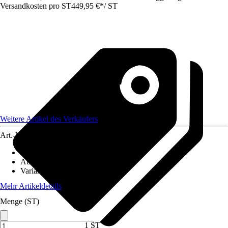
Versandkosten pro ST
449,95 €
*
/
ST
Weitere Artikel des Verkäufers
Art.-Nr.
12578893
Fassungsvermögen
:
9.495 l
Ausführung
:
Aufstellpool
Variante
:
Framepool
Mehr Artikeldetails
Menge (ST)
1 ST