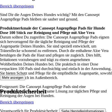
Bereich überspringen
Sind Dir die Augen Deines Hundes wichtig? Mit den Canosept
Augenpflege Pads bleiben sie sauber und gesund.
Produktmerkmale der Canosept Augenpflege Pads für Hunde
Dose 100 Stück zur Reinigung und Pflege mit Aloe Vera
Darum solltest Du zugreifen: Die Canosept Augenpflege Pads eignen
sich hervorragend für die tägliche Reinigung und Pflege der
Augenpartie Deines Hundes. Sie sind speziell entwickelt, um
Tränenflecke schonend zu entfernen. Durch die enthaltene Aloe Vera
beruhigen die Pads die Haut und pflegen sie zugleich. Dies hilft,
Irritationen vorzubeugen und trägt zu einem angenehmen
Wohlbefinden Deines Hundes bei. Die praktisch in einer Dose
verpackten 100 Pads sind durchsichtig und einfach in der Anwendung.
Sie bieten Schutz und Pflege für die empfindliche Augenpartie, sowohl
im Innen- als auch im Außenbereich.
Mehr anzeigen
Festgezurrt: Die Canosept Augenpflege Pads sind eine
Produktsicherheit
benutzerfreundliche und wirksame Lösung zur täglichen Pflege und
Reinigung der Augen bei Hunden.
Bereich überspringen
Verantwortlich für Produktsicherheit:
.
Siehe Herstellerinformationen