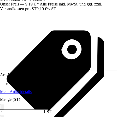
Unser Preis — 9,19 € * Alle Preise inkl. MwSt. und ggf. zzgl.
Versandkosten pro ST
9,19 €
*
/
ST
Art.-Nr.
12241383
Material
:
Kunststoff
Mehr Artikeldetails
Menge (ST)
1 ST