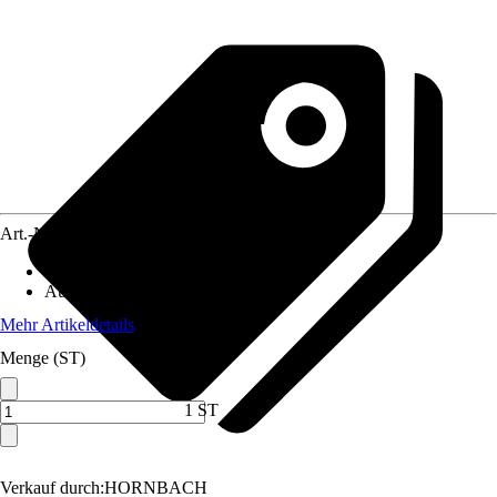
Art.-Nr.
3883827
Artikeltyp
:
Holztorbeschlag
Ausführung
:
Auflaufstütze
Mehr Artikeldetails
Menge (ST)
1 ST
Verkauf durch:
HORNBACH