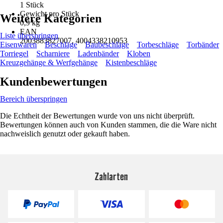
1 Stück
Gewicht pro Stück
Weitere Kategorien
0,9 kg
EAN
Liste überspringen
2003883827007, 4004338210953
Eisenwaren
Beschläge
Baubeschläge
Torbeschläge
Torbänder
Torriegel
Scharniere
Ladenbänder
Kloben
Kreuzgehänge & Werfgehänge
Kistenbeschläge
Kundenbewertungen
Bereich überspringen
Die Echtheit der Bewertungen wurde von uns nicht überprüft.
Bewertungen können auch von Kunden stammen, die die Ware nicht
nachweislich genutzt oder gekauft haben.
Zahlarten