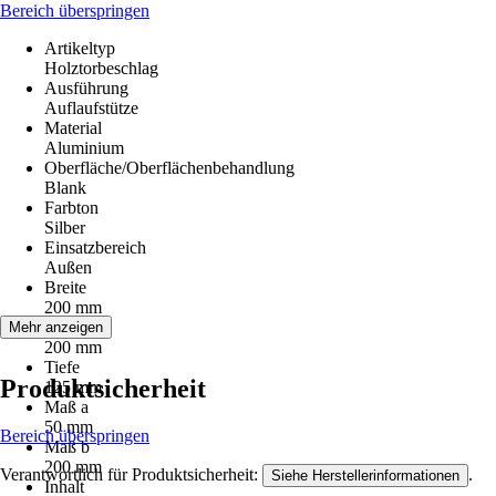
Bereich überspringen
Artikeltyp
Holztorbeschlag
Ausführung
Auflaufstütze
Material
Aluminium
Oberfläche/Oberflächenbehandlung
Blank
Farbton
Silber
Einsatzbereich
Außen
Breite
200 mm
Länge
Mehr anzeigen
200 mm
Tiefe
Produktsicherheit
125 mm
Maß a
50 mm
Bereich überspringen
Maß b
200 mm
Verantwortlich für Produktsicherheit:
.
Siehe Herstellerinformationen
Inhalt