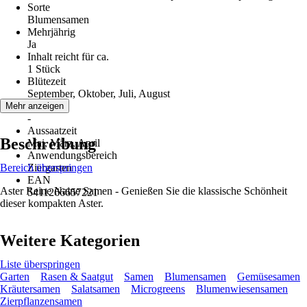
Sorte
Blumensamen
Mehrjährig
Ja
Inhalt reicht für ca.
1 Stück
Blütezeit
September, Oktober, Juli, August
Erntezeit
Mehr anzeigen
-
Aussaatzeit
Beschreibung
Mai, März, April
Anwendungsbereich
Bereich überspringen
Ziergarten
EAN
Aster Reine Naine Samen - Genießen Sie die klassische Schönheit
5411266657221
dieser kompakten Aster.
Weitere Kategorien
Liste überspringen
Garten
Rasen & Saatgut
Samen
Blumensamen
Gemüsesamen
Kräutersamen
Salatsamen
Microgreens
Blumenwiesensamen
Zierpflanzensamen