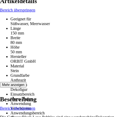
Artikeldetails
Bereich überspringen
Geeignet für
Süßwasser, Meerwasser
Länge
150 mm
Breite
80 mm
Höhe
50 mm
Hersteller
ORBIT GmbH
Material
Stein
Grundfarbe
Anthrazit
Artikeltyp
Mehr anzeigen
Dekofigur
Einsatzbereich
Beschreibung
Innen, Außen
Anwendung
Bereich überspringen
Verschönern
Anwendungsbereich