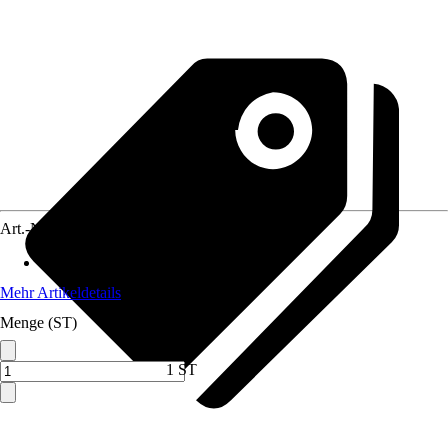
Art.-Nr.
10701803
Material
:
Stein
Mehr Artikeldetails
Menge (ST)
1 ST