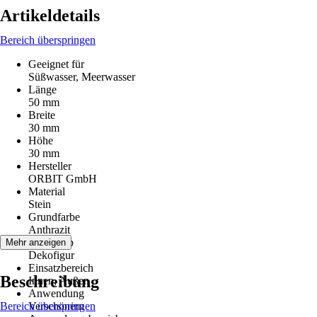
Artikeldetails
Bereich überspringen
Geeignet für
Süßwasser, Meerwasser
Länge
50 mm
Breite
30 mm
Höhe
30 mm
Hersteller
ORBIT GmbH
Material
Stein
Grundfarbe
Anthrazit
Artikeltyp
Mehr anzeigen
Dekofigur
Einsatzbereich
Beschreibung
Innen, Außen
Anwendung
Bereich überspringen
Verschönern