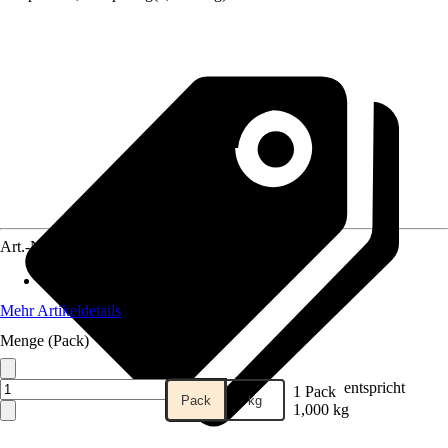
Art.-Nr.
10701802
Material
:
Stein
Mehr Artikeldetails
Menge (Pack)
entspricht
1 Pack
Pack
kg
1,000 kg