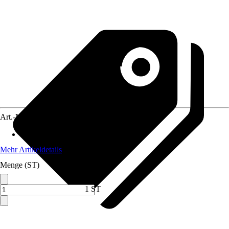
Art.-Nr.
10352973
Material
:
Stein
Mehr Artikeldetails
Menge (ST)
1 ST