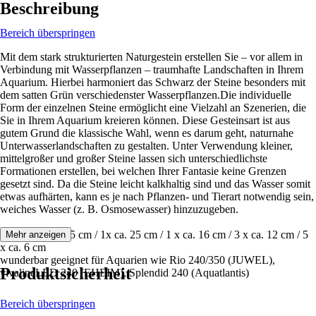
Beschreibung
Bereich überspringen
Mit dem stark strukturierten Naturgestein erstellen Sie – vor allem in
Verbindung mit Wasserpflanzen – traumhafte Landschaften in Ihrem
Aquarium. Hierbei harmoniert das Schwarz der Steine besonders mit
dem satten Grün verschiedenster Wasserpflanzen.Die individuelle
Form der einzelnen Steine ermöglicht eine Vielzahl an Szenerien, die
Sie in Ihrem Aquarium kreieren können. Diese Gesteinsart ist aus
gutem Grund die klassische Wahl, wenn es darum geht, naturnahe
Unterwasserlandschaften zu gestalten. Unter Verwendung kleiner,
mittelgroßer und großer Steine lassen sich unterschiedlichste
Formationen erstellen, bei welchen Ihrer Fantasie keine Grenzen
gesetzt sind. Da die Steine leicht kalkhaltig sind und das Wasser somit
etwas aufhärten, kann es je nach Pflanzen- und Tierart notwendig sein,
weiches Wasser (z. B. Osmosewasser) hinzuzugeben.
Enthält 1x ca. 35 cm / 1x ca. 25 cm / 1 x ca. 16 cm / 3 x ca. 12 cm / 5
Mehr anzeigen
x ca. 6 cm
wunderbar geeignet für Aquarien wie Rio 240/350 (JUWEL),
Produktsicherheit
vivalineLED 240 (EHEIM), Splendid 240 (Aquatlantis)
Bereich überspringen