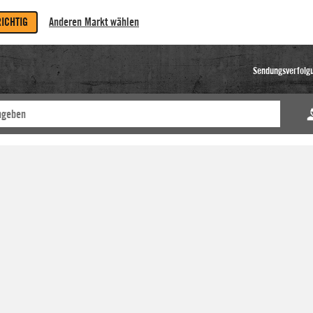
RICHTIG
Anderen Markt wählen
Sendungsverfolg