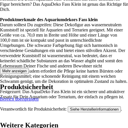
Figur bereichern? Das AquaDeko Fass Klein ist genau das Richtige für
Dich.
Produktmerkmale des Aquariumdekors Fass klein
Darum solltest Du zugreifen: Diese Dekofigur aus wasserneutralem
Kunststoff ist speziell für Aquarien und Terrarien geeignet. Mit einer
Größe von ca. 70,0 mm in Breite und Höhe und einer Länge von
100,0 mm ist sie kompakt und passt in unterschiedlichste
Umgebungen. Die schwarze Farbgebung fügt sich harmonisch in
verschiedene Gestaltungen ein und bietet einen stilvollen Akzent. Der
verwendete Kunststoff ist wasserneutral, was bedeutet, dass er
keinerlei schädliche Substanzen an das Wasser abgibt und somit den
Lebensraum Deiner Fische und anderen Bewohner nicht
beeinträchtigt. Zudem erfordert die Pflege keine harten Bürsten oder
Mehr anzeigen
Reinigungsmittel; eine schonende Reinigung mit einem weichen
Schwamm genügt, um die Dekoration in optimalem Zustand zu halten.
Produktsicherheit
Festgezurrt: Das AquaDeko Fass Klein ist ein sicherer und attraktiver
Zusatz für Dein Aquarium oder Terrarium, der einfach zu pflegen ist.
Bereich überspringen
Verantwortlich für Produktsicherheit:
.
Siehe Herstellerinformationen
Weitere Kategorien