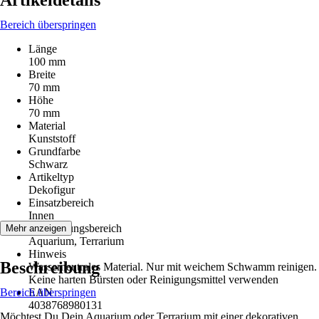
Artikeldetails
Bereich überspringen
Länge
100 mm
Breite
70 mm
Höhe
70 mm
Material
Kunststoff
Grundfarbe
Schwarz
Artikeltyp
Dekofigur
Einsatzbereich
Innen
Anwendungsbereich
Mehr anzeigen
Aquarium, Terrarium
Hinweis
Beschreibung
Wasserneutrales Material. Nur mit weichem Schwamm reinigen.
Keine harten Bürsten oder Reinigungsmittel verwenden
Bereich überspringen
EAN
4038768980131
Möchtest Du Dein Aquarium oder Terrarium mit einer dekorativen