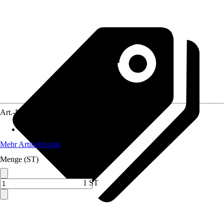
Art.-Nr.
5708049
Material
:
Kunststoff
Mehr Artikeldetails
Menge (ST)
1 ST