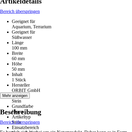
Artikeldetails
Bereich überspringen
Geeignet für
Aquarium, Terrarium
Geeignet für
Süßwasser
Länge
100 mm
Breite
60 mm
Höhe
50 mm
Inhalt
1 Stück
Hersteller
ORBIT GmbH
Material
Mehr anzeigen
Stein
Grundfarbe
Beschreibung
Braun
Artikeltyp
Bereich überspringen
Stein
Einsatzbereich