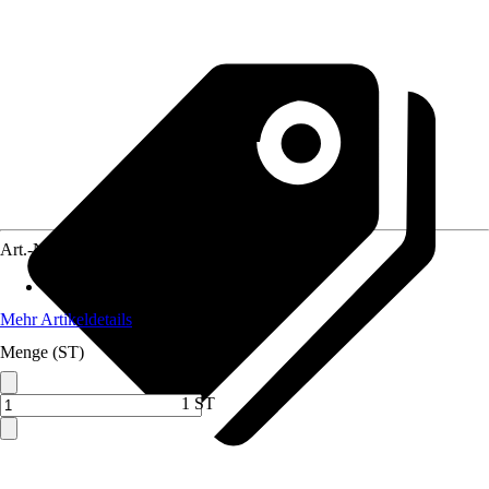
Art.-Nr.
12056574
Material
:
Stein
Mehr Artikeldetails
Menge (ST)
1 ST