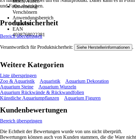
Es handelt sich hierbei um ein Naturprodukt. Daher kann es in Form
Innen, Außen
und Farbe abweichen.
Anwendung
Verschönern
Anwendungsbereich
Produktsicherheit
Aquarium
EAN
4038768022381
Bereich überspringen
Verantwortlich für Produktsicherheit:
.
Siehe Herstellerinformationen
Weitere Kategorien
Liste überspringen
Zoo & Aquaristik
Aquaristik
Aquarium Dekoration
Aquarium Steine
Aquarium Wurzeln
Aquarium Rückwände & Rückwandfolien
Künstliche Aquariumpflanzen
Aquarium Figuren
Kundenbewertungen
Bereich überspringen
Die Echtheit der Bewertungen wurde von uns nicht überprüft.
Bewertungen können auch von Kunden stammen, die die Ware nicht