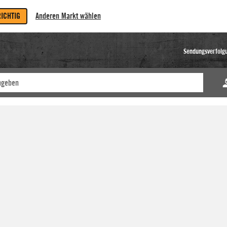
RICHTIG
Anderen Markt wählen
Sendungsverfolg