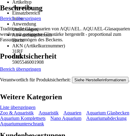
Artikeltyp
Beschreibung
Aquarium
Einsatzbereich
Bereich überspringen
Innen
Anwendung
Traditionelle Glasaquarien von AQUAEL. AQUAEL-Glasaquarien
Unterbringen
werden mit geeigneter Glasstärke hergestellt - proportional zum
Anwendungsbereich
Fassungsvermögen des Beckens.
Fische
AKN (Artikelkurznummer)
31RF
Produktsicherheit
EAN
5905546001908
Bereich überspringen
Verantwortlich für Produktsicherheit:
.
Siehe Herstellerinformationen
Weitere Kategorien
Liste überspringen
Zoo & Aquaristik
Aquaristik
Aquarien
Aquarium Glasbecken
Aquarium Komplettsets
Nano Aquarium
Aquariumabdeckung
Aquariumunterschrank
Kundenbewertungen