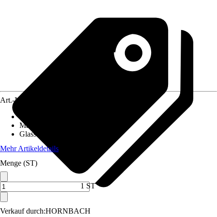
Art.-Nr.
10540858
Gesamtgewicht
:
7,12 kg
Material Becken
:
Floatglas
Glasstärke Wand
:
4 mm
Mehr Artikeldetails
Menge (ST)
1 ST
Verkauf durch:
HORNBACH