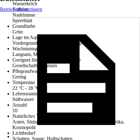
Wasserkelch
Bereich überspringen
Fettblatt
Nadelsimse
Speerblatt
Grundfarbe
Grün
Lage im Aquarium
Vordergrund, Mittelgrund, Hintergrund
Wachstumsgeschwindigkeit
Langsam, Mittel
Geeignet für folgenden Beckentyp
Gesellschaftsaquarium
Pflegeaufwand
Gering
Temperatur
22 °C - 28 °C
Lebensraum
Süßwasser
Anzahl
10
Natürliches Vorkommen
Asien, Südamerika, Mittelamerika, Nordamerika, Afrika,
Kosmopolit
Lichtbedarf
Schatten, Sonne, Halbschatten