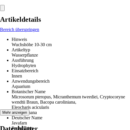
Artikeldetails
Bereich überspringen
Hinweis
Wuchshöhe 10-30 cm
Artikeltyp
Wasserpflanze
Ausführung
Hydrophyten
Einsatzbereich
Innen
Anwendungsbereich
Aquarium
Botanischer Name
Microsorum pteropus, Micranthemum tweediei, Cryptocoryne
wendtii Braun, Bacopa caroliniana,
Eleocharis acicularis
Anubias nana
Mehr anzeigen
Deutscher Name
Javafarn
Datenblätter
Perlenkraut