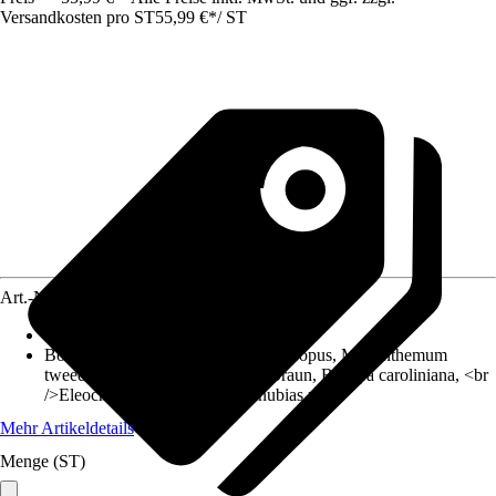
Versandkosten pro ST
55,99 €
*
/
ST
Art.-Nr.
4614269
Ausführung
:
Hydrophyten
Botanischer Name
:
Microsorum pteropus, Micranthemum
tweediei, Cryptocoryne wendtii Braun, Bacopa caroliniana, <br
/>Eleocharis acicularis<br />Anubias nana
Mehr Artikeldetails
Menge (ST)