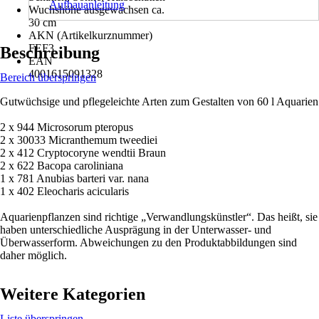
Aufbauanleitung
Wuchshöhe ausgewachsen ca.
30 cm
AKN (Artikelkurznummer)
FEF3
Beschreibung
EAN
4001615091328
Bereich überspringen
Gutwüchsige und pflegeleichte Arten zum Gestalten von 60 l Aquarien
2 x 944 Microsorum pteropus
2 x 30033 Micranthemum tweediei
2 x 412 Cryptocoryne wendtii Braun
2 x 622 Bacopa caroliniana
1 x 781 Anubias barteri var. nana
1 x 402 Eleocharis acicularis
Aquarienpflanzen sind richtige „Verwandlungskünstler“. Das heißt, sie
haben unterschiedliche Ausprägung in der Unterwasser- und
Überwasserform. Abweichungen zu den Produktabbildungen sind
daher möglich.
Weitere Kategorien
Liste überspringen