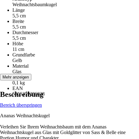
Weihnachtsbaumkugel
Länge
5,5 cm
Breite
5,5 cm
Durchmesser
5,5 cm
Höhe
11 cm
Grundfarbe
Gelb
Material
Glas
Gewicht
Mehr anzeigen
0,1 kg
EAN
Beschreibung
5055259286038
Bereich überspringen
Ananas Weihnachtskugel
Verleihen Sie Ihrem Weihnachtsbaum mit dem Ananas
Weihnachtskugel aus Glas mit Goldglitter von Sass & Belle eine
Portion Humor und Charakter.