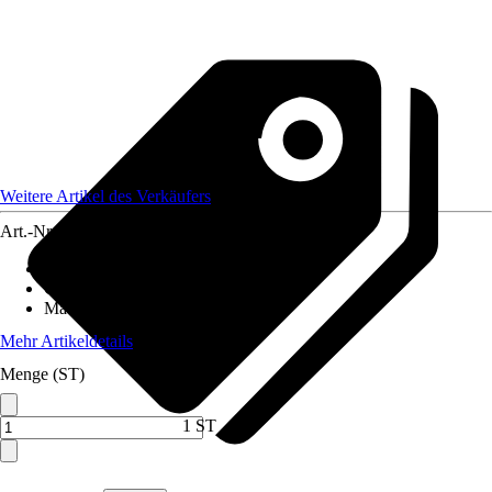
Weitere Artikel des Verkäufers
Art.-Nr.
12590558
Artikeltyp
:
Weihnachtsbaumkugel
Grundfarbe
:
Gelb
Material
:
Glas
Mehr Artikeldetails
Menge (ST)
1 ST