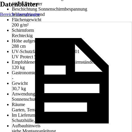
Datenblätter
100 % Polyester
Beschichtung Sonnenschirmbespannung
Bereich überspringen
Wasserabweisend
Flächengewicht
200 g/m²
Schirmform
Rechteckig
Höhe aufgespannter Schirm
288 cm
UV-Schutzfaktor nach Standard 801
UV Protect 50+
Empfohlenes Mindestgewicht Schirmständer
120 kg
Gastronomie
-
Gewicht
30,7 kg
Anwendung
Sonnenschutz
Räume
Garten, Terrasse
Im Lieferumfang enthalten
Schutzhülle, Kreuzfuß, Aufbauanleitung
Aufbauhinweis
siehe Montageanleitung