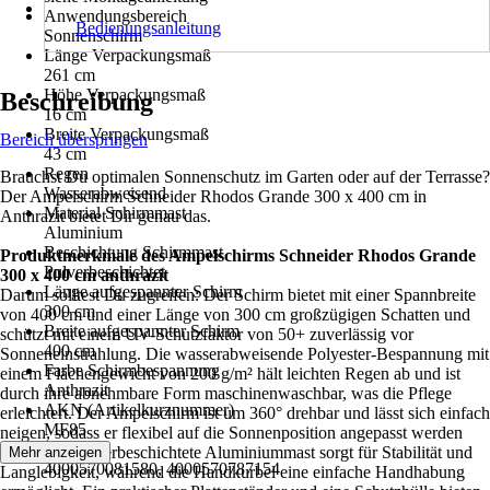
Anwendungsbereich
Bedienungsanleitung
Sonnenschirm
Länge Verpackungsmaß
261 cm
Höhe Verpackungsmaß
Beschreibung
16 cm
Breite Verpackungsmaß
Bereich überspringen
43 cm
Regen
Brauchst Du optimalen Sonnenschutz im Garten oder auf der Terrasse?
Wasserabweisend
Der Ampelschirm Schneider Rhodos Grande 300 x 400 cm in
Material Schirmmast
Anthrazit bietet Dir genau das.
Aluminium
Beschichtung Schirmmast
Produktmerkmale des Ampelschirms Schneider Rhodos Grande
Pulverbeschichtet
300 x 400 cm anthrazit
Länge aufgespannter Schirm
Darum solltest Du zugreifen: Der Schirm bietet mit einer Spannbreite
300 cm
von 400 cm und einer Länge von 300 cm großzügigen Schatten und
Breite aufgespannter Schirm
schützt mit einem UV-Schutzfaktor von 50+ zuverlässig vor
400 cm
Sonneneinstrahlung. Die wasserabweisende Polyester-Bespannung mit
Farbe Schirmbespannung
einem Flächengewicht von 200 g/m² hält leichten Regen ab und ist
Anthrazit
durch ihre abnehmbare Form maschinenwaschbar, was die Pflege
AKN (Artikelkurznummer)
erleichtert. Der Ampelschirm ist um 360° drehbar und lässt sich einfach
MF85
neigen, sodass er flexibel auf die Sonnenposition angepasst werden
EAN
kann. Der pulverbeschichtete Aluminiummast sorgt für Stabilität und
Mehr anzeigen
4000570081580, 4000570787154
Langlebigkeit, während die Handkurbel eine einfache Handhabung