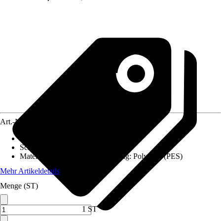
Art.-Nr.
4635814
Ausführung
:
Ampelschirm
Schirmform
:
Rechteckig
Material Sonnenschirmbespannung
:
Polyester (PES)
Mehr Artikeldetails
Menge (ST)
1 ST