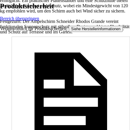
ermöglicht. Ein praktischer Plattenständer und eine Schutzhülle bieten
Produktsicherheit
zusätzlichen Komfort und Schutz, wobei ein Mindestgewicht von 120
kg empfohlen wird, um den Schirm auch bei Wind sicher zu sichern.
Bereich überspringen
Festgezurrt: Der Ampelschirm Schneider Rhodos Grande vereint
funktionalen Sonnenschutz mit stilvollem Design und bietet Flexibilität
Verantwortlich für Produktsicherheit:
.
Siehe Herstellerinformationen
und Schutz auf Terrasse und im Garten.