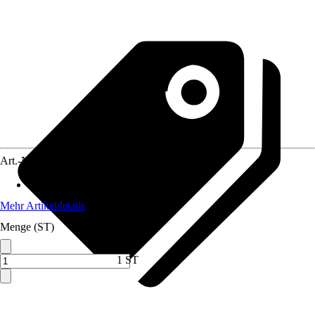
Art.-Nr.
12441758
Anwendungsbereich
:
Backofen
Mehr Artikeldetails
Menge (ST)
1 ST