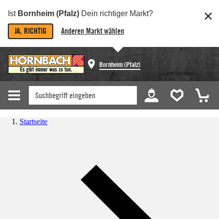
Ist
Bornheim (Pfalz)
Dein richtiger Markt?
JA, RICHTIG
Anderen Markt wählen
Bornheim (Pfalz)
Startseite