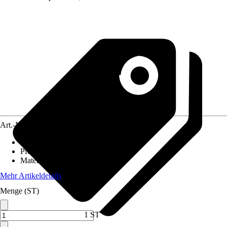
Art.-Nr.
10353640
Länge
:
150 cm
Pfostenstärke
:
7 x 7 cm
Material
:
Metall
Mehr Artikeldetails
Menge (ST)
1 ST