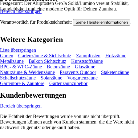
Festgezurrt: Der Alupfosten GroJa Solid/Lumino vereint Stabilität,
Langlebigkeit und eine moderne Optik für Deinen Zaunbau.
Bereich überspringen
Verantwortlich für Produktsicherheit:
.
Siehe Herstellerinformationen
Weitere Kategorien
Liste überspringen
Garten
Gartenzäune & Sichtschutz
Zaunpfosten
Holzzäune
Metallzäune
Balkon Sichtschutz
Kunststoffzäune
BPC- & WPC-Zäune
Betonzäune
Glaszäune
Naturzäune & Weidenzäune
Paravents Outdoor
Staketenzäune
Schallschutzzäune
Solarzäune
Vorgartenzäune
Gartentore & Zauntore
Gartenzaunzubehör
Kundenbewertungen
Bereich überspringen
Die Echtheit der Bewertungen wurde von uns nicht überprüft.
Bewertungen können auch von Kunden stammen, die die Ware nicht
nachweislich genutzt oder gekauft haben.