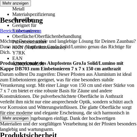
Material
Mehr anzeigen
Metall
Materialspezifizierung
Beschreibung
Aluminium
Geeignet für
Bereich überspringen
Einbetonieren
Oberfläche/Oberflächenbehandlung
Möchtest Du eine stabile und langlebige Lösung für Deinen Zaunbau?
Pulverbeschichtet
Dann ist der Alupfosten GroJa Solid/Lumino genau das Richtige für
AKN (Artikelkurznummer)
Dich.
Y7RK
EAN
Produktmerkmale des Alupfostens GroJa Solid/Lumino mit
4250260968596
Kappe DB703 zum Einbetonieren 7 x 7 x 150 cm anthrazit
Darum solltest Du zugreifen: Dieser Pfosten aus Aluminium ist ideal
zum Einbetonieren geeignet, was für eine besonders stabile
Verankerung sorgt. Mit einer Länge von 150 cm und einer Stärke von
7 x 7 cm bietet er eine robuste Basis für Zäune und andere
Konstruktionen. Die pulverbeschichtete Oberfläche in Anthrazit
verleiht ihm nicht nur eine ansprechende Optik, sondern schützt auch
vor Korrosion und Witterungseinflüssen. Die glatte Oberfläche sorgt
für eine moderne und elegante Erscheinung, die sich harmonisch in
verschiedene Umgebungen einfügt. Dank der hochwertigen
Mehr anzeigen
Materialien und der sorgfältigen Verarbeitung ist der Pfosten besonders
langlebig und wartungsarm.
Produktsicherheit