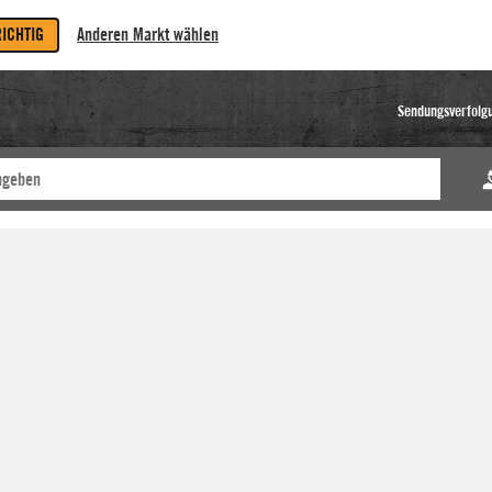
RICHTIG
Anderen Markt wählen
Sendungsverfolg