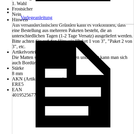
1. Wahl
Frostsicher
Nein
Verlegeanleitung
Hinweis
Aus versandtechnischen Gründen kann es vorkommen, dass
eine Bestellung aus mehreren Paketen besteht, die an
unterschiedlichen Tagen (1-2 Tage Versatz) ausgeliefert werden.
Bitte achten Sie auf den Hinweis "Paket 1 von 3", "Paket 2 von
3", etc.
Artikelvorteil
Die Matten sind leicht zu schneiden und somit kann man sich
auch Bordüren daraus schneiden.
Stärke
8 mm
AKN (Artikelkurznummer)
ERE5
EAN
4019525677778