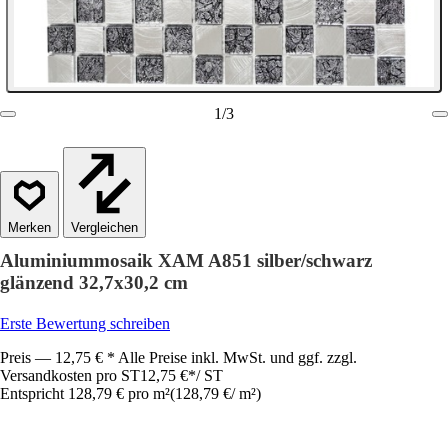
1
/
3
Vergleichen
Aluminiummosaik XAM A851 silber/schwarz
glänzend 32,7x30,2 cm
Erste Bewertung schreiben
Preis — 12,75 € * Alle Preise inkl. MwSt. und ggf. zzgl.
Versandkosten pro ST
12,75 €
*
/
ST
Entspricht 128,79 € pro m²
(
128,79 €
/
m²
)