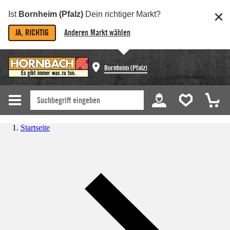
Ist
Bornheim (Pfalz)
Dein richtiger Markt?
JA, RICHTIG
Anderen Markt wählen
Bornheim (Pfalz)
Startseite