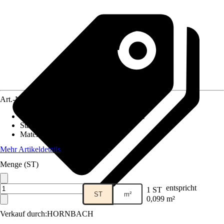
Art.-Nr.
5631626
Fliesenoberfläche
:
Glänzend, Gebürstet
Stärke
:
8 mm
Material
:
Metall, Glas
Mehr Artikeldetails
Menge (ST)
entspricht
1 ST
ST
m²
0,099 m²
Verkauf durch:
HORNBACH