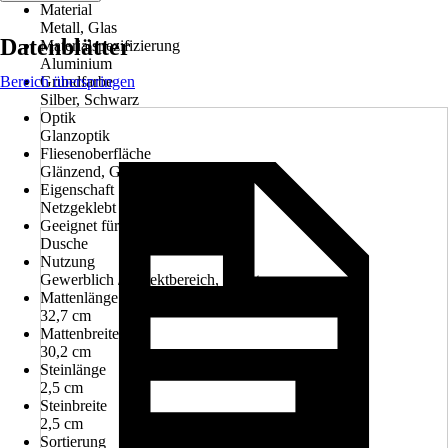
Material
Metall, Glas
Datenblätter
Materialspezifizierung
Aluminium
Bereich überspringen
Grundfarbe
Silber, Schwarz
Optik
Glanzoptik
Fliesenoberfläche
Glänzend, Gebürstet
Eigenschaft
Netzgeklebt
Geeignet für
Dusche
Nutzung
Gewerblich / Objektbereich, Privat
Mattenlänge
32,7 cm
Mattenbreite
30,2 cm
Steinlänge
2,5 cm
Steinbreite
2,5 cm
Sortierung