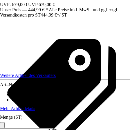
UVP: 679,00 €
UVP
679,00 €
Unser Preis — 444,99 € * Alle Preise inkl. MwSt. und ggf. zzgl.
Versandkosten pro ST
444,99 €
*
/
ST
Weitere Artikel des Verkäufers
Art.-Nr.
12198903
Gartenmöbelset besteht aus
:
Tisch, Stuhl
Funktionen
:
Klappbar
Mehr Artikeldetails
Menge (ST)