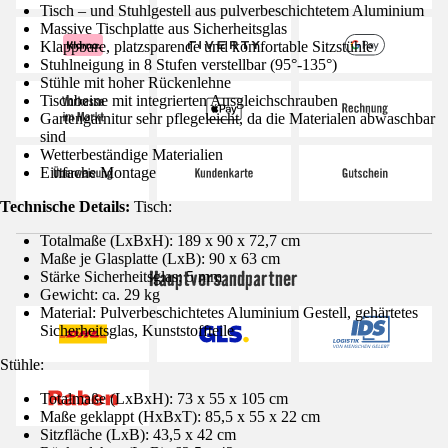
Tisch – und Stuhlgestell aus pulverbeschichtetem Aluminium
Massive Tischplatte aus Sicherheitsglas
Klappbare, platzsparende und komfortable Sitzstühle
Stuhlneigung in 8 Stufen verstellbar (95°-135°)
Stühle mit hoher Rückenlehne
Tischbeine mit integrierten Ausgleichschrauben
Gartengarnitur sehr pflegeleicht, da die Materialen abwaschbar
sind
Wetterbeständige Materialien
Einfache Montage
Technische Details:
Tisch:
Totalmaße (LxBxH): 189 x 90 x 72,7 cm
Maße je Glasplatte (LxB): 90 x 63 cm
Hauptversandpartner
Stärke Sicherheitsglas: 5 mm
Gewicht: ca. 29 kg
Material: Pulverbeschichtetes Aluminium Gestell, gehärtetes
Sicherheitsglas, Kunststoffteile
Stühle:
Totalmaße (LxBxH): 73 x 55 x 105 cm
Maße geklappt (HxBxT): 85,5 x 55 x 22 cm
Sitzfläche (LxB): 43,5 x 42 cm