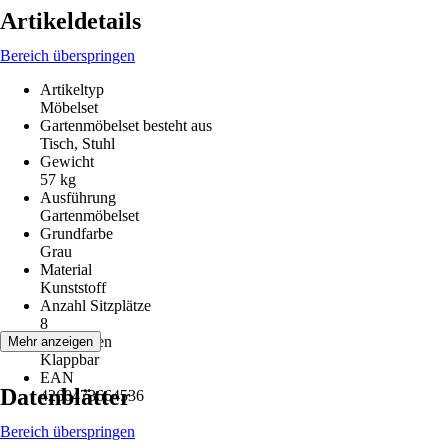
Artikeldetails
Bereich überspringen
Artikeltyp
Möbelset
Gartenmöbelset besteht aus
Tisch, Stuhl
Gewicht
57 kg
Ausführung
Gartenmöbelset
Grundfarbe
Grau
Material
Kunststoff
Anzahl Sitzplätze
8
Funktionen
Mehr anzeigen
Klappbar
EAN
Datenblätter
4260473664536
Bereich überspringen