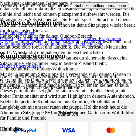
Nach einer gelungenen Gartenparty lässt sich die gartenmöbel set
Verantwortlich für Produktsicherheit:
.
Siehe Herstellerinformationen
rattan schnell und unkompliziert zusammenklappen und verstauen. Die
Stühle sind leicht und können platzsparend aufbewahrt werden. Die
Reinigung des Sets ist ebenfalls ein Kinderspiel – einfach mit einem
Weitere Kategorien
feuchten Tuch abwischen und schon ist deine Sitzgruppe wieder bereit
für den nächsten Einsatz.
Liste überspringen
Langlebige Qualität für deinen Outdoor-Bereich
Garten
Gartenmöbel
Gartenmöbelsets
Garten Essgruppen
Das Aluminiumgestell der rattan sitzgruppe ist pulverbeschichtet und
Gartenloungesets
Balkonmöbelsets
Picknicktische
somit besonders robust und langlebig. Die wetterfesten Materialien
sind UV-beständig und halten den unterschiedlichsten
Kundenbewertungen
Witterungsbedingungen stand. So kannst du sicher sein, dass deine
Sitzgruppe viele Sommer lang in bestem Zustand bleibt.
Bereich überspringen
Dein gemütliches Outdoor-Wohnzimmer
Mit der Aluminium Sitzgruppe 8+1 verwandelst du deinen Garten in
Die Echtheit der Bewertungen wurde von uns nicht überprüft.
ein gemütliches Outdoor-Wohnzimmer. Genieße entspannte Stunden
Bewertungen können auch von Kunden stammen, die die Ware nicht
mit deinen Liebsten und mache jeden Tag zu einem kleinen Urlaub.
nachweislich genutzt oder gekauft haben.
Dieses gartenmöbel set günstig rattan vereint stilvolles Design mit
hoher Funktionalität und wird zum Highlight in deinem Außenbereich.
Erlebe die perfekte Kombination aus Komfort, Flexibilität und
Langlebigkeit mit unserer rattan sitzgruppe. Hol dir noch heute die
Zahlarten
Aluminium Sitzgruppe 8+1 und mach deinen Garten zum Wohlfühlort
für Familie und Freunde.
Highlights: