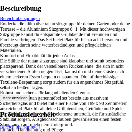
Beschreibung
Bereich überspringen
Entdecke die ultimative rattan sitzgruppe für deinen Garten oder deine
Terrasse – die Aluminium Sitzgruppe 8+1. Mit dieser hochwertigen
Sitzgruppe kannst du entspannte Grillabende mit Freunden und
Familie verbringen. Das Set bietet Platz für bis zu acht Personen und
überzeugt durch seine wetterbeständigen und pflegeleichten
Materialien.
Komfort und Flexibilität für jeden Anlass
Die Stühle der rattan sitzgruppe sind klappbar und somit besonders
platzsparend. Dank der verstellbaren Rückenlehne, die sich in acht
verschiedenen Stufen neigen lässt, kannst du und deine Gäste nach
einem leckeren Essen bequem entspannen. Die luftdurchlässige
Textilene-Bespannung sorgt zudem für ein angenehmes Sitzgefühl,
selbst an heißen Tagen.
Robust und sicher – für langanhaltenden Genuss
Der Tisch der rattan gartenmöbel set besteht aus massivem
Mehr anzeigen
Sicherheitsglas und bietet mit einer Fläche von 189 x 90 Zentimetern
ausreichend Platz für all deine Grillutensilien, Getränke und Spiele.
Produktsicherheit
Die Tischplatte ist in drei Glaselemente unterteilt, die für zusätzliche
Stabilität sorgen. Ausgleichsschrauben gewährleisten einen festen
Stand, auch auf unebenem Untergrund.
Bereich überspringen
Einfache Handhabung und Pflege