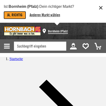
Ist
Bornheim (Pfalz)
Dein richtiger Markt?
JA, RICHTIG
Anderen Markt wählen
Bornheim (Pfalz)
Startseite