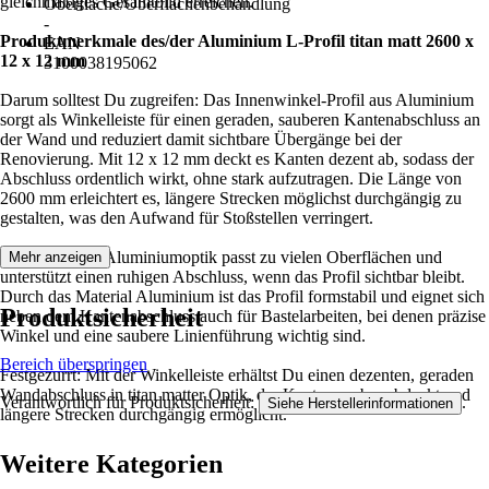
gleichmäßiges Gesamtbild erreichen.
Oberfläche/Oberflächenbehandlung
-
Produktmerkmale des/der Aluminium L-Profil titan matt 2600 x
EAN
12 x 12 mm
3100038195062
Darum solltest Du zugreifen: Das Innenwinkel-Profil aus Aluminium
sorgt als Winkelleiste für einen geraden, sauberen Kantenabschluss an
der Wand und reduziert damit sichtbare Übergänge bei der
Renovierung. Mit 12 x 12 mm deckt es Kanten dezent ab, sodass der
Abschluss ordentlich wirkt, ohne stark aufzutragen. Die Länge von
2600 mm erleichtert es, längere Strecken möglichst durchgängig zu
gestalten, was den Aufwand für Stoßstellen verringert.
Die titan matte Aluminiumoptik passt zu vielen Oberflächen und
Mehr anzeigen
unterstützt einen ruhigen Abschluss, wenn das Profil sichtbar bleibt.
Durch das Material Aluminium ist das Profil formstabil und eignet sich
Produktsicherheit
neben dem Kantenabschluss auch für Bastelarbeiten, bei denen präzise
Winkel und eine saubere Linienführung wichtig sind.
Bereich überspringen
Festgezurrt: Mit der Winkelleiste erhältst Du einen dezenten, geraden
Wandabschluss in titan matter Optik, der Kanten sauber abdeckt und
Verantwortlich für Produktsicherheit:
.
Siehe Herstellerinformationen
längere Strecken durchgängig ermöglicht.
Weitere Kategorien