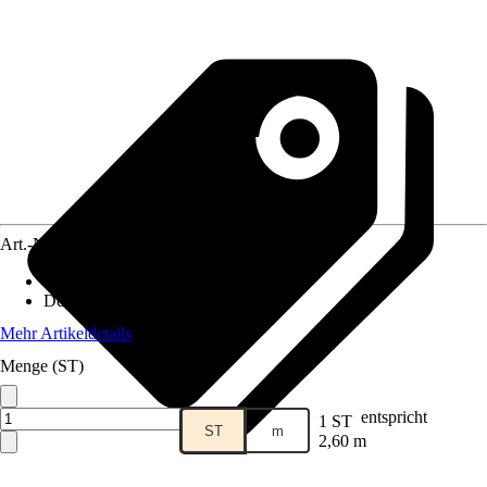
Art.-Nr.
10582868
Ausführung
:
Winkelleiste
Dekoroptik
:
Aluminium
Mehr Artikeldetails
Menge (ST)
entspricht
1 ST
ST
m
2,60 m