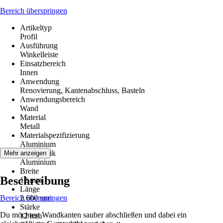
Bereich überspringen
Artikeltyp
Profil
Ausführung
Winkelleiste
Einsatzbereich
Innen
Anwendung
Renovierung, Kantenabschluss, Basteln
Anwendungsbereich
Wand
Material
Metall
Materialspezifizierung
Aluminium
Dekoroptik
Mehr anzeigen
Aluminium
Breite
Beschreibung
12 mm
Länge
Bereich überspringen
2.600 mm
Stärke
Du möchtest Wandkanten sauber abschließen und dabei ein
12 mm