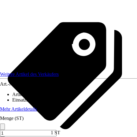
Weitere Artikel des Verkäufers
Art.-Nr.
12586174
Artikeltyp
:
Profil
Einsatzbereich
:
Innen
Mehr Artikeldetails
Menge (ST)
1 ST