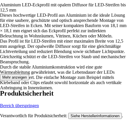
Aluminium LED-Eckprofil mit opalem Diffusor für LED-Streifen bis
12,5 mm
Dieses hochwertige LED-Profil aus Aluminium ist die ideale Lösung
für eine saubere, geschützte und optisch ansprechende Montage von
LED-Streifen in Ecken. Mit seiner kompakten Bauform von 18,1 mm
× 18,1 mm eignet sich das Eckprofil perfekt zur indirekten
Beleuchtung in Wohnräumen, Vitrinen, Küchen oder Möbeln.
Das Profil ist für LED-Streifen mit einer maximalen Breite von 12,5
mm ausgelegt. Der opalweiße Diffusor sorgt für eine gleichmäßige
Lichtverteilung und reduziert Blendung sowie sichtbare Lichtpunkte.
Gleichzeitig schützt er die LED-Streifen vor Staub und mechanischer
Beanspruchung.
Durch die stabile Aluminiumkonstruktion wird eine gute
Wärmeableitung gewährleistet, was die Lebensdauer der LEDs
deutlich verlängert. Die einfache Montage zum Beispiel mittels
Mehr anzeigen
Klebeband oder Clips erlaubt sowohl horizontale als auch vertikale
Anbringung in Innenräumen.
Produktsicherheit
Bereich überspringen
Verantwortlich für Produktsicherheit:
.
Siehe Herstellerinformationen