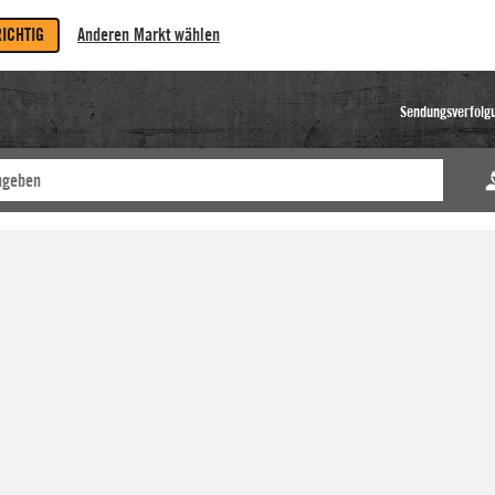
RICHTIG
Anderen Markt wählen
Sendungsverfolg