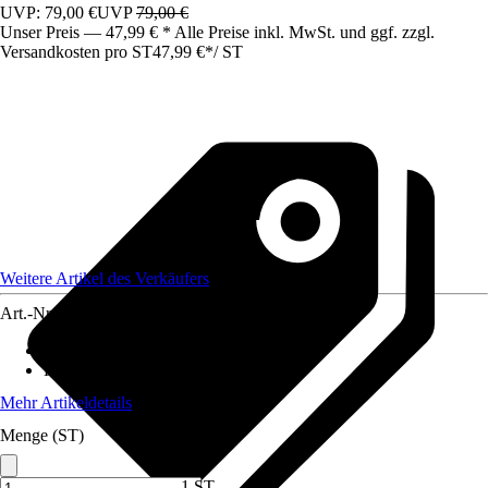
UVP: 79,00 €
UVP
79,00 €
Unser Preis — 47,99 € * Alle Preise inkl. MwSt. und ggf. zzgl.
Versandkosten pro ST
47,99 €
*
/
ST
Weitere Artikel des Verkäufers
Art.-Nr.
12198823
Material Tischplatte
:
Metall
Funktionen
:
Klappbar
Mehr Artikeldetails
Menge (ST)
1 ST