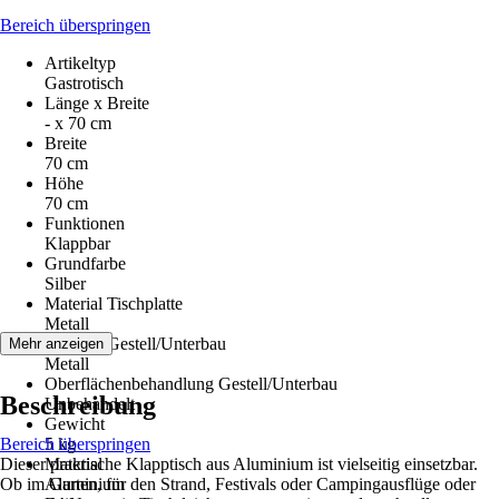
Bereich überspringen
Artikeltyp
Gastrotisch
Länge x Breite
- x 70 cm
Breite
70 cm
Höhe
70 cm
Funktionen
Klappbar
Grundfarbe
Silber
Material Tischplatte
Metall
Material Gestell/Unterbau
Mehr anzeigen
Metall
Oberflächenbehandlung Gestell/Unterbau
Beschreibung
Unbehandelt
Gewicht
Bereich überspringen
5 kg
Dieser praktische Klapptisch aus Aluminium ist vielseitig einsetzbar.
Material
Ob im Garten, für den Strand, Festivals oder Campingausflüge oder
Aluminium