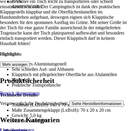
wo auch immer ein Tisch leicht zu transportieren oder schnell
EAN
einsatzbereit sein soll. Der Campingtisch ist dank des praktischen
4260397650066
Klappgestells klappbar und die Oberflächenlamellen im
Handumdrehen aufgebaut, deswegen eignen sich Klapptische
besonders für den spontanen Ausflug ins Grüne. Mit seiner Größe ist
der Tisch für eine ganze Familie ausreichend.In der mitgelieferten
Tragetasche kann der Tisch platzsparend aufbewahrt und besonders
einfach transportiert werden. Dieser Klapptisch darf in keinem
Haushalt fehlen!
Highlights:
Klappbares Aluminiumgestell
Mehr anzeigen
Sehr schnelles Auf- und Abbauen
Klapptisch mit pflegeleichter Oberfläche aus Alulamellen
Produktsicherheit
Wetterfest
Praktische Transporttasche
Bereich überspringen
Technische Details:
Verantwortlich für Produktsicherheit:
.
Siehe Herstellerinformationen
Totalmaß (LxBxH): 140 x 70 x 70 cm
Maße Zusammengeklappt (LxBxH): 70 x 20 x 20 cm
Gewicht: 5,0 kg
Weitere Kategorien
Material: Aluminium
Liste überspringen
Lieferumfang :