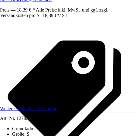
Preis — 18,39 € * Alle Preise inkl. MwSt. und ggf. zzgl.
Versandkosten pro ST
18,39 €
*
/
ST
Weitere Artikel des Verkäufers
Art.-Nr.
12785231
Grundfarbe
:
Anthrazit
Größe
:
S