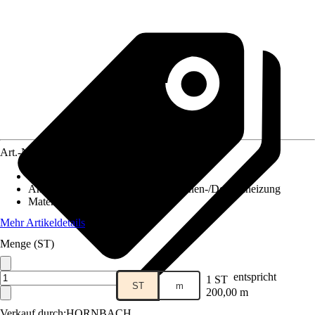
Art.-Nr.
12150832
Anwendung
:
Pressen, Schrauben
Anwendungsbereich
:
Heizung, Flächen-/Deckenheizung
Material
:
Alu-Verbund
Mehr Artikeldetails
Menge (ST)
entspricht
1 ST
ST
m
200,00 m
Verkauf durch:
HORNBACH