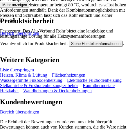
maximale Betriebstemperatur beträgt 80 °C, wodurch es selbst hohen
Mehr anzeigen
Anforderungen standhält. Dank der Kombinationsmöglichkeiten mit
Pressen und Schrauben lässt sich das Rohr einfach und sicher
Produktsicherheit
installieren.
Festgezurrt: Das Alu-Verbund Rohr bietet eine langlebige und
Bereich überspringen
leistungsfähige Lösung für alle Heizsystemanforderungen.
Verantwortlich für Produktsicherheit:
.
Siehe Herstellerinformationen
Weitere Kategorien
Liste überspringen
Heizen, Klima & Lüftung
Flächenheizungen
Wassergeführte Fußbodenheizung
Elektrische Fußbodenheizung
Stellantriebe & Fußbodenheizungszubehör
Raumthermostate
Heizkabel
Wandheizungen & Deckenheizungen
Kundenbewertungen
Bereich überspringen
Die Echtheit der Bewertungen wurde von uns nicht überprüft.
Bewertungen können auch von Kunden stammen, die die Ware nicht