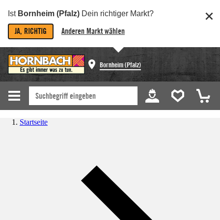
Ist
Bornheim (Pfalz)
Dein richtiger Markt?
JA, RICHTIG
Anderen Markt wählen
Bornheim (Pfalz)
Startseite