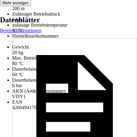
Länge
Mehr anzeigen
200 m
Zulässiger Betriebsdruck
Datenblätter
6 bar
zulässige Betriebstemperatur
Bereich überspringen
60 °C
Herstellerartikelnummer
-
Gewicht
20 kg
Max. Betriebstemperatur
80 °C
Dauerbelastung Temperatur
60 °C
Dauerbelastung Druck
6 bar
AKN (Artikelkurznummer)
VDY1
EAN
4260494170177