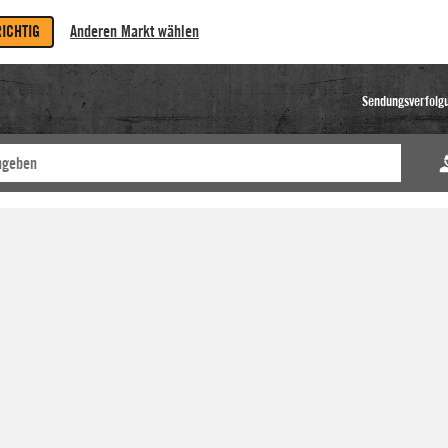
RICHTIG
Anderen Markt wählen
Sendungsverfolg