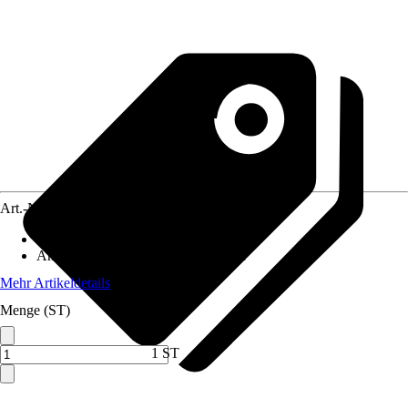
Art.-Nr.
4290633
Ausführung
:
Aktivkohle
Anwendungsbereich
:
Aquariumfilter
Mehr Artikeldetails
Menge (ST)
1 ST