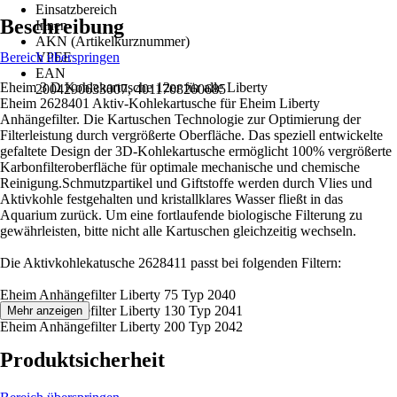
Einsatzbereich
Beschreibung
Innen
AKN (Artikelkurznummer)
Bereich überspringen
VPEE
EAN
Eheim 3 D Kohlekartusche 12er für alle Liberty
2004290633007, 4011708260685
Eheim 2628401 Aktiv-Kohlekartusche für Eheim Liberty
Anhängefilter. Die Kartuschen Technologie zur Optimierung der
Filterleistung durch vergrößerte Oberfläche. Das speziell entwickelte
gefaltete Design der 3D-Kohlekartusche ermöglicht 100% vergrößerte
Karbonfilteroberfläche für optimale mechanische und chemische
Reinigung.Schmutzpartikel und Giftstoffe werden durch Vlies und
Aktivkohle festgehalten und kristallklares Wasser fließt in das
Aquarium zurück. Um eine fortlaufende biologische Filterung zu
gewährleisten, bitte nicht alle Kartuschen gleichzeitig wechseln.
Die Aktivkohlekatusche 2628411 passt bei folgenden Filtern:
Eheim Anhängefilter Liberty 75 Typ 2040
Eheim Anhängefilter Liberty 130 Typ 2041
Mehr anzeigen
Eheim Anhängefilter Liberty 200 Typ 2042
Produktsicherheit