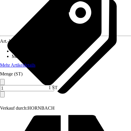
Art.-Nr.
5693454
Anwendungsbereich
:
Heizkörper
Material
:
Messing
Mehr Artikeldetails
Menge (ST)
1 ST
Verkauf durch:
HORNBACH