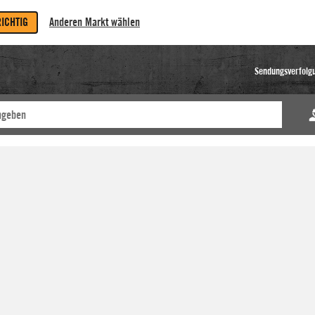
RICHTIG
Anderen Markt wählen
Sendungsverfolg