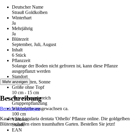
Deutscher Name
Strauß Goldkolben
Winterhart
Ja
Mehrjährig
Ja
Blütezeit
September, Juli, August
Inhalt
6 Stück
Pflanzzeit
Solange der Boden nicht gefroren ist, kann diese Pflanze
ausgepflanzt werden
Standort
Halbschatten, Sonne
Mehr anzeigen
Größe ohne Topf
10 cm - 15 cm
Beschreibung
Anwendungsbereich
Gruppenpflanzung
Bereich überspringen
Wuchshöhe ausgewachsen ca.
100 cm
Kaufen Sie Ligularia dentata 'Othello' Pflanze online. Die goldgelben
Variante
Blüten schaffen einen traumhaften Garten. Bestellen Sie jetzt!
Staude
EAN