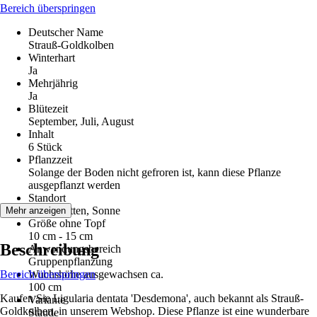
Bereich überspringen
Deutscher Name
Strauß-Goldkolben
Winterhart
Ja
Mehrjährig
Ja
Blütezeit
September, Juli, August
Inhalt
6 Stück
Pflanzzeit
Solange der Boden nicht gefroren ist, kann diese Pflanze
ausgepflanzt werden
Standort
Halbschatten, Sonne
Mehr anzeigen
Größe ohne Topf
10 cm - 15 cm
Beschreibung
Anwendungsbereich
Gruppenpflanzung
Bereich überspringen
Wuchshöhe ausgewachsen ca.
100 cm
Kaufen Sie Ligularia dentata 'Desdemona', auch bekannt als Strauß-
Variante
Goldkolben, in unserem Webshop. Diese Pflanze ist eine wunderbare
Staude