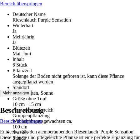
Bereich überspringen
Deutscher Name
Riesenlauch Purple Sensation
Winterhart
Ja
Mehrjährig
Ja
Blütezeit
Mai, Juni
Inhalt
6 Stück
Pflanzzeit
Solange der Boden nicht gefroren ist, kann diese Pflanze
ausgepflanzt werden
Standort
Halbschatten, Sonne
Mehr anzeigen
Größe ohne Topf
10 cm - 15 cm
Beschreibung
Anwendungsbereich
Gruppenpflanzung
Bereich überspringen
Wuchshöhe ausgewachsen ca.
100 cm
Entdecken Sie den atemberaubenden Riesenlauch 'Purple Sensation'.
Variante
Diese robuste und pflegeleichte Pflanze ist eine perfekte Ergänzung für
Staude