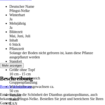
Deutscher Name
Pfingst-Nelke
Winterhart
Ja
Mehrjährig
Ja
Blütezeit
Mai, Juni, Juli
Inhalt
6 Stück
Pflanzzeit
Solange der Boden nicht gefroren ist, kann diese Pflanze
ausgepflanzt werden
Standort
Sonne
Mehr anzeigen
Größe ohne Topf
10 cm - 15 cm
Beschreibung
Anwendungsbereich
Gruppenpflanzung
Bereich überspringen
Wuchshöhe ausgewachsen ca.
50 cm
Entdecken Sie die Schönheit der Dianthus gratianopolitanus, auch
Variante
bekannt als Pfingst-Nelke. Bestellen Sie jetzt und bereichern Sie Ihren
Staude
Garten!
EAN