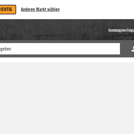
RICHTIG
Anderen Markt wählen
Sendungsverfolg