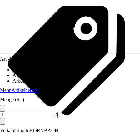
Art.-Nr.
12472264
Artikeltyp
:
Kreuzlinienlaser
Anwendung
:
Nivellieren
Arbeitsbereich
:
30 m
Mehr Artikeldetails
Menge (ST)
1 ST
Verkauf durch:
HORNBACH